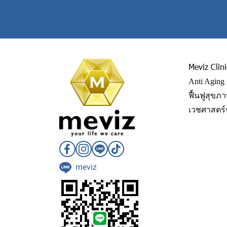
Meviz Clini
Anti Aging
ฟื้นฟูสุขภ
เวชศาสตร์
meviz