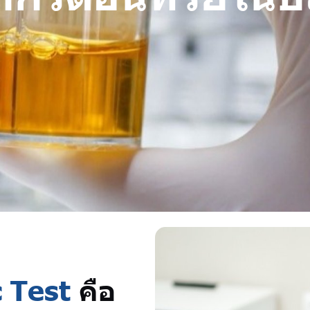
c Test
คือ