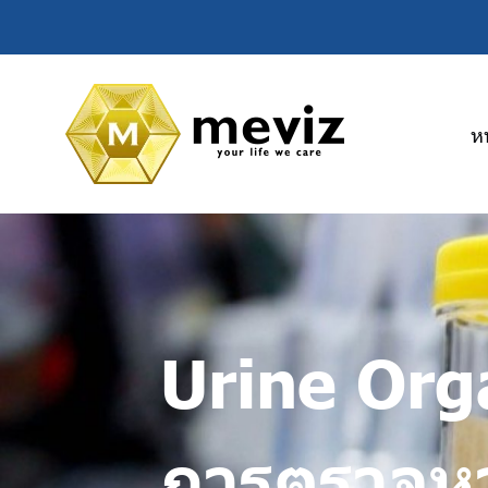
ห
Urine Org
การตรวจหา