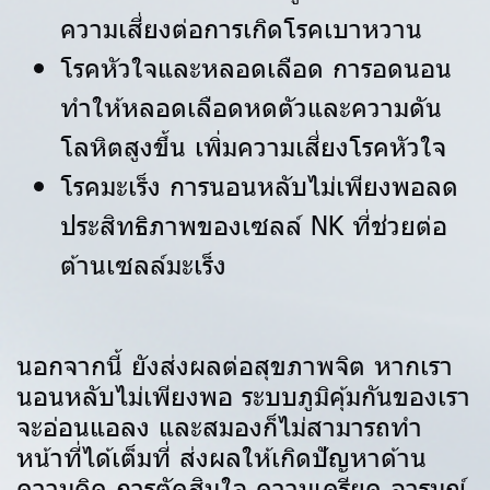
ความเสี่ยงต่อการเกิดโรคเบาหวาน
โรคหัวใจและหลอดเลือด การอดนอน
ทำให้หลอดเลือดหดตัวและความดัน
โลหิตสูงขึ้น เพิ่มความเสี่ยงโรคหัวใจ
โรคมะเร็ง การนอนหลับไม่เพียงพอลด
ประสิทธิภาพของเซลล์ NK ที่ช่วยต่อ
ต้านเซลล์มะเร็ง
นอกจากนี้ ยังส่งผลต่อสุขภาพจิต หากเรา
นอนหลับไม่เพียงพอ ระบบภูมิคุ้มกันของเรา
จะอ่อนแอลง และสมองก็ไม่สามารถทำ
หน้าที่ได้เต็มที่ ส่งผลให้เกิดปัญหาด้าน
ความคิด การตัดสินใจ ความเครียด อารมณ์