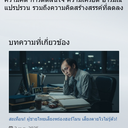
แปรปรวน รวมถึงความคิดสร้างสรรค์ที่ลดลง
บทความที่เกี่ยวข้อง
สะเทือน! ผู้ชายไทยเสี่ยงพร่องฮอร์โมน เสี่ยงตายไวไม่รู้ตัว!