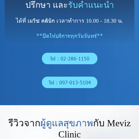
ปรึกษา และ
รับคำแนะนำ
เมวิซ คลินิก
ได้ที่
เวลาทำการ 10.00 - 18.30 น.
**ปิดให้บริการทุกวันจันทร์**
Tel : 02-286-1150
Tel : 097-013-5104
รี
วิ
ว
จ
า
ก
ผู้
ดู
แ
ล
สุ
ข
ภ
า
พ
กั
บ
M
e
v
i
z
C
l
i
n
i
c