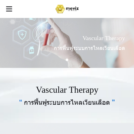
V
a
s
c
u
l
a
r
T
h
e
r
a
p
y
ก
า
ร
ฟื้
น
ฟู
ร
ะ
บ
บ
ก
า
ร
ไ
ห
ล
เ
วี
ย
น
เ
ลื
อ
ด
V
a
s
c
u
l
a
r
T
h
e
r
a
p
y
ก
า
ร
ฟื้
น
ฟู
ร
ะ
บ
บ
ก
า
ร
ไ
ห
ล
เ
วี
ย
น
เ
ลื
อ
ด